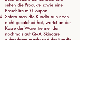
sehen die Produkte sowie eine
Broschüre mit Coupon
Sofern man die Kundin nun noch
nicht gecatched hat, wartet an der
Kasse der Warentrenner der
nochmals auf Q+A Skincare
aufmerksam macht und der Kundin
im Gedächtnis bleiben wird
Um auch online den Abverkauf zu
steigern, sorgt ein Banner auf der
Start- und Kategorieseite des
Rossmann Online-Shops sowie in
der App für aufsehen. Hierbei
handelt es sich um die zwei
prominentesten Platzierungen die
auf den Online-Kanälen von
Rossmann möglich sind.