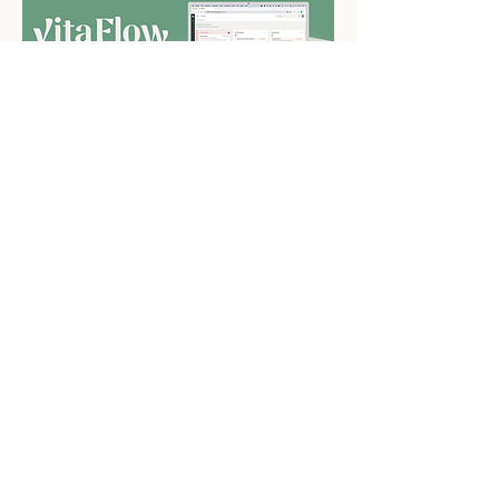
VitaFlow
Product Management | UX & UI
Design
Ein Custom Relationship Management
Tool (CRM), speziell für Health
Professionals mit Fokus auf
Gewichtsreduktion entwickelt. Dieses
CRM unterstützt Coaches dabei sich
wieder vollständig auf den Fortschritt
ihrer Clienten konzentrieren zu können.
Ohne Daten-Chaos - dafür 100%